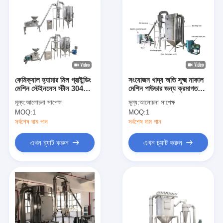
কেমিক্যাল হ্যামার মিল গ্রাইন্ডিং
সংযোজন খাদ্য অতি সূক্ষ্ম নাকাল
মেশিন স্টেইনলেস স্টীল 304
মেশিন পাউডার জন্য ক্রমাগত
ফার্মাসিউটিক্যাল পালভারাইজার
Pulverizer মেশিন
মূল্য:
আলোচনা সাপেক্ষ
মূল্য:
আলোচনা সাপেক্ষ
MOQ:
1
MOQ:
1
সর্বশেষ দাম পান
সর্বশেষ দাম পান
এখন চ্যাট করুন
এখন চ্যাট করুন
বাড়ি
পণ্য
আমাদের সম্পর্কে