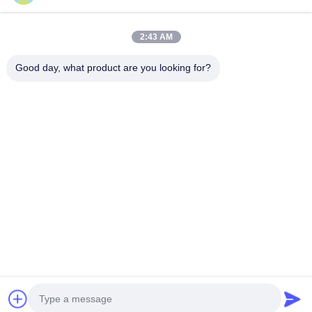
আমাদের বিভাগসমূহ
2:43 AM
Good day, what product are you looking for?
উচ্চ গতির সেন্ট্রিফুগাল স্প্রে
ভাইব্রেটিং ফ্লুইডাইজড বেড
মাইক্রোওয়েভ ভ্যাকুয়া
ড্রায়ার
ড্রায়ার
বাড়ি
আমাদের
আমাদের সাথে যোগাযোগ
Desktop
Site
সম্পর্কে
করুন
সাইট ম্যাপ
গোপনীয়তা নীতি
গুণ
উচ্চ গতির সেন্ট্রিফুগাল স্প্রে ড্রায়ার
চীন কারখানা.Copyright © 2026
CHANGZHOU XIAOLI DRYING EQUIPMENT CO., LTD. All Rights
Reserved.