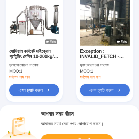
সোডিয়াম কার্বনেট মাইক্রোন
Exception :
গ্রাইন্ডিং মেশিন 10-200kg/H
INVALID_FETCH -
সুপার ফাইন পাউডার গ্রাইন্ডার
getIP() ERROR
মূল্য:
আলোচনা সাপেক্ষ
মূল্য:
আলোচনা সাপেক্ষ
MOQ:
1
MOQ:
1
সর্বশেষ দাম পান
সর্বশেষ দাম পান
এখন চ্যাট করুন
এখন চ্যাট করুন
আপনার সময় বাঁচান
আমাদের সাথে সেরা পণ্য যোগাযোগ করুন।