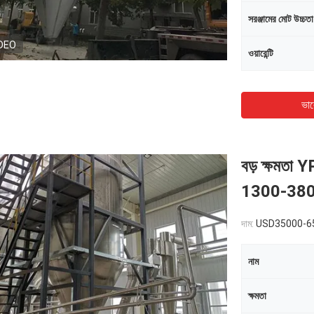
সরঞ্জামের মোট উচ্চতা
DEO
ওয়ারেন্টি
ভাল
বড় ক্ষমতা YP
1300-3800
দাম:
USD35000-6
নাম
ক্ষমতা