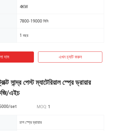
4KW
7800-19000 মিমি
1 বছর
ো দাম
এখন চ্যাট করুন
াক্ট সান্দ্র পেস্ট ম্যাটেরিয়াল স্প্রে ড্রায়ার
েজি/এইচ
5000/set
MOQ:
1
চাপ স্প্রে ড্রায়ার