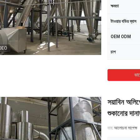
ক্ষমতা
টাওয়ার বডির ব্যাস
OEM ODM
DEO
চাপ
ভাল
সয়াবিন অলিগো
শুকানোর দানা
দাম:
আলোচনা সাপেক্ষ