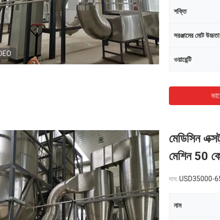
শক্তি
সরঞ্জামের মোট উচ্চতা
DEO
ওয়ারেন্টি
ভাল
মেডিসিন এক্সট্র
মেশিন 50 ক
দাম:
USD35000-6
নাম