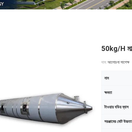
50kg/H মাল্টি
দাম:
আলোচনা সাপেক্ষ
নাম
ক্ষমতা
টাওয়ার বডির ব্যাস
সরঞ্জামের মোট উচ্চতা