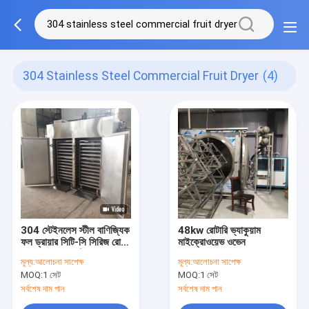
304 Stainless Steel Commercial Fruit Dryer
(4)
304 স্টেইনলেস স্টীল বাণিজ্যিক
48kw রোটারি ভ্যাকুয়াম
ফল ড্রায়ার সিটি-সি সিরিজ রোজ
মাইক্রোওয়েভ ওভেন
আঙ্গুর শুকানোর মেশিন
মূল্য:
আলোচনা সাপেক্ষ
মূল্য:
আলোচনা সাপেক্ষ
MOQ:
1 সেট
MOQ:
1 সেট
সর্বশেষ দাম পান
সর্বশেষ দাম পান