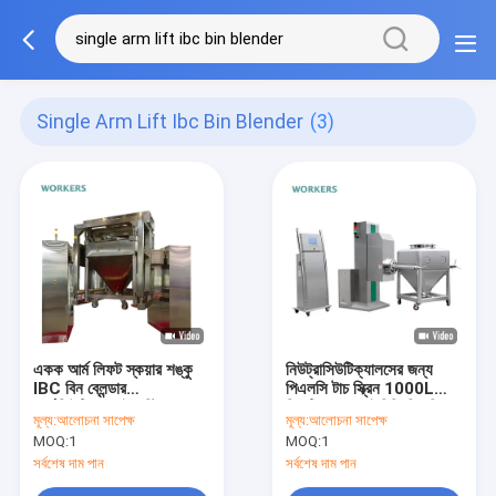
Single Arm Lift Ibc Bin Blender
(3)
একক আর্ম লিফট স্কয়ার শঙ্কু
নিউট্রাসিউটিক্যালসের জন্য
IBC বিন ব্লেন্ডার
পিএলসি টাচ স্ক্রিন 1000L
ফার্মাসিউটিক্যাল ইন্ডাস্ট্রিয়াল
লিফটিং হপার আইবিসি বিন মিক্সার
মূল্য:
আলোচনা সাপেক্ষ
মূল্য:
আলোচনা সাপেক্ষ
কেমিক্যাল মিক্সার
MOQ:
1
MOQ:
1
সর্বশেষ দাম পান
সর্বশেষ দাম পান