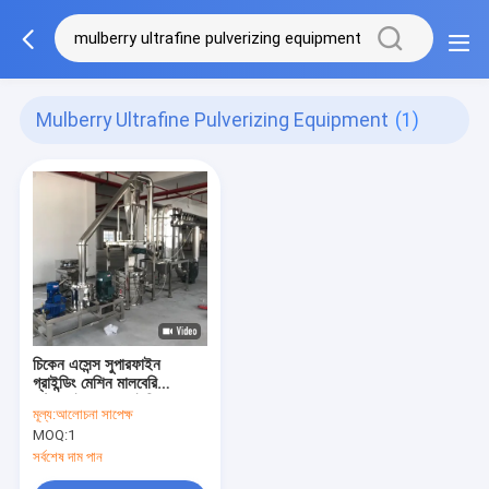
Mulberry Ultrafine Pulverizing Equipment
(1)
চিকেন এসেন্স সুপারফাইন
গ্রাইন্ডিং মেশিন মালবেরি
আল্ট্রাফাইন পাল্ভারাইজিং
মূল্য:
আলোচনা সাপেক্ষ
ইকুইপমেন্ট
MOQ:
1
সর্বশেষ দাম পান