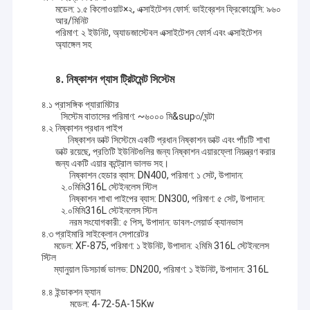
মডেল: ১.৫ কিলোওয়াট×২, এক্সাইটেশন ফোর্স: ভাইব্রেশন ফ্রিকোয়েন্সি: ৯৬০
আর/মিনিট
পরিমাণ: ২ ইউনিট, অ্যাডজাস্টেবল এক্সাইটেশন ফোর্স এবং এক্সাইটেশন
অ্যাঙ্গেল সহ
৪. নিষ্কাশন গ্যাস ট্রিটমেন্ট সিস্টেম
৪.১ প্রাসঙ্গিক প্যারামিটার
সিস্টেম বাতাসের পরিমাণ: ~৬০০০ মি&sup৩/ঘন্টা
৪.২ নিষ্কাশন প্রধান পাইপ
নিষ্কাশন ডাক্ট সিস্টেমে একটি প্রধান নিষ্কাশন ডাক্ট এবং পাঁচটি শাখা
ডাক্ট রয়েছে, প্রতিটি ইউনিটগুলির জন্য নিষ্কাশন এয়ারফ্লো নিয়ন্ত্রণ করার
জন্য একটি এয়ার কন্ট্রোল ভালভ সহ।
নিষ্কাশন হেডার ব্যাস: DN400, পরিমাণ: ১ সেট, উপাদান:
২.০মিমি316L স্টেইনলেস স্টিল
নিষ্কাশন শাখা পাইপের ব্যাস: DN300, পরিমাণ: ৫ সেট, উপাদান:
২.০মিমি316L স্টেইনলেস স্টিল
নরম সংযোগকারী: ৫ পিস, উপাদান: ডাবল-লেয়ার্ড ক্যানভাস
৪.৩ প্রাইমারি সাইক্লোন সেপারেটর
মডেল: XF-875, পরিমাণ: ১ ইউনিট, উপাদান: ২মিমি 316L স্টেইনলেস
স্টিল
ম্যানুয়াল ডিসচার্জ ভালভ: DN200, পরিমাণ: ১ ইউনিট, উপাদান: 316L
৪.৪ ইন্ডাকশন ফ্যান
মডেল: 4-72-5A-15Kw