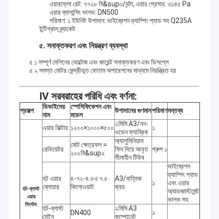
এয়ারফ্লো রেট: ৭৭২৮ মি&sup৩/ঘন্টা, এয়ার প্রেসার: ৩১৪৫ Pa
এয়ার ব্যালান্সিং ভালভ: DN500
পরিমাণ: ১ ইউনিট উপাদান: ভাইব্রেশন ড্যাম্পিং প্যাড সহ Q235A
ইন্টিগ্রাল ব্র্যাকেট
৫. সনাক্তকরণ এবং নিয়ন্ত্রণ ব্যবস্থা
৫.১ সম্পূর্ণ মেশিনের ভোল্টেজ এবং কারেন্ট সনাক্তকরণ এবং ডিসপ্লে
৫.২ সমস্ত মোটর কেন্দ্রীভূত বোতাম অপারেশনের মাধ্যমে নিয়ন্ত্রিত হয়
IV সরবরাহের পরিধি এবং বর্ণনা:
ডিভাইসের
স্পেসিফিকেশন এবং
প্রকল্প
উপাদানের গুণমান
পরিমাণ
মন্তব্য
নাম
মডেল
২মিমি A3/নন-
এয়ার ফিল্টার
১২০০×১০০০×৫০০
১
ওভেন ফ্যাব্রিক
অ্যালুমিনিয়াম
মোট ক্ষেত্রফল =
রেডিয়েটর
ফিন দিয়ে আবৃত
গ্রুপ ১
২০০মি&sup২
সীমাহীন টিউব
ভাইব্রেশন
ড্যাম্পিং প্যাড
হট এয়ার
৪-৭২-৪.৫এ ৭.৫
A3/বাহ্যিক
১
এবং এয়ার
ব্লোয়ার
কিলোওয়াট
ক্রয়
হট-ব্লাস্ট
অ্যাডজাস্টমেন্ট
এয়ার
ভালভ সহ
সিস্টেম
হট-ব্লাস্ট
২মিমি A3
১
DN400
মেইন
কম্পোনেন্ট