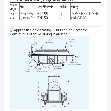
অর্ডার
নাম
স্পেসিফিকেশন
পরিমাণ
মন্তব্য
নম্বর
৬.১
হট রেজিস্ট্যান্স
PT100
২
সিস্টেম তাপমাত্রা পরিমাপ
৬.২
গ্লাস আইপিস
DN150
২
থার্মোস্টেবিলিটি