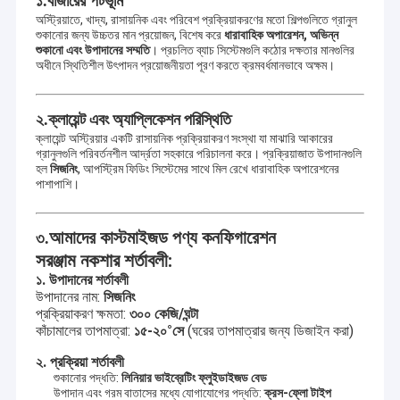
১.
বাজারের পটভূমি
অস্ট্রিয়াতে, খাদ্য, রাসায়নিক এবং পরিবেশ প্রক্রিয়াকরণের মতো শিল্পগুলিতে গ্রানুল
শুকানোর জন্য উচ্চতর মান প্রয়োজন, বিশেষ করে
ধারাবাহিক অপারেশন, অভিন্ন
শুকানো এবং উপাদানের সম্মতি
। প্রচলিত ব্যাচ সিস্টেমগুলি কঠোর দক্ষতার মানগুলির
অধীনে স্থিতিশীল উৎপাদন প্রয়োজনীয়তা পূরণ করতে ক্রমবর্ধমানভাবে অক্ষম।
ক্লায়েন্ট এবং অ্যাপ্লিকেশন পরিস্থিতি
২.
ক্লায়েন্ট অস্ট্রিয়ার একটি রাসায়নিক প্রক্রিয়াকরণ সংস্থা যা মাঝারি আকারের
গ্রানুলগুলি পরিবর্তনশীল আর্দ্রতা সহকারে পরিচালনা করে। প্রক্রিয়াজাত উপাদানগুলি
হল
সিজনিং
, আপস্ট্রিম ফিডিং সিস্টেমের সাথে মিল রেখে ধারাবাহিক অপারেশনের
পাশাপাশি।
আমাদের কাস্টমাইজড পণ্য কনফিগারেশন
৩.
সরঞ্জাম নকশার শর্তাবলী:
১. উপাদানের শর্তাবলী
উপাদানের নাম:
সিজনিং
প্রক্রিয়াকরণ ক্ষমতা:
৩০০ কেজি/ঘন্টা
কাঁচামালের তাপমাত্রা:
১৫-২০°সে
(ঘরের তাপমাত্রার জন্য ডিজাইন করা)
২. প্রক্রিয়া শর্তাবলী
শুকানোর পদ্ধতি:
লিনিয়ার ভাইব্রেটিং ফ্লুইডাইজড বেড
উপাদান এবং গরম বাতাসের মধ্যে যোগাযোগের পদ্ধতি:
ক্রস-ফ্লো টাইপ