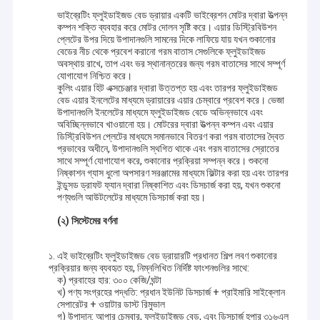
ভাইব্রেটিং ফ্লুইডাইজড বেড ড্রায়ার একটি ভাইব্রেশন মোটর দ্বারা উত্পন্ন
কম্পন শক্তি ব্যবহার করে মোটর দোলন সৃষ্টি করে। এয়ার ডিস্ট্রিবিউশন
প্লেটের উপর দিয়ে উপাদানগুলি সামনের দিকে লাফিয়ে যায় যখন শুকানোর
বেডের নীচ থেকে প্রবেশ করানো গরম বাতাস সেগুলিকে ফ্লুইডাইজড
অবস্থায় রাখে, তাপ এবং ভর স্থানান্তরের জন্য গরম বাতাসের সাথে সম্পূর্ণ
যোগাযোগ নিশ্চিত করে।
কুলিং এয়ার হিট এক্সচেঞ্জার দ্বারা উত্তপ্ত হয় এবং তারপর ফ্লুইডাইজড
বেড এয়ার ইনলেটের মাধ্যমে ড্রায়ারের এয়ার চেম্বারে প্রবেশ করে। ভেজা
উপাদানগুলি ইনলেটের মাধ্যমে ফ্লুইডাইজড বেডে অভিন্নভাবে এবং
অবিচ্ছিন্নভাবে খাওয়ানো হয়। মোটরের দ্বারা উত্পন্ন কম্পন এবং এয়ার
ডিস্ট্রিবিউশন প্লেটের মাধ্যমে সমানভাবে বিতরণ করা গরম বাতাসের দ্বৈত
প্রভাবের অধীনে, উপাদানগুলি স্থগিত থাকে এবং গরম বাতাসের স্রোতের
সাথে সম্পূর্ণ যোগাযোগ করে, শুকানোর প্রক্রিয়া সম্পন্ন করে। শুকনো
নিষ্কাশন গ্যাস ধুলো অপসারণ সরঞ্জামের মাধ্যমে ফিল্টার করা হয় এবং তারপর
ইন্ডুসড ড্রাফট ফ্যান দ্বারা নিষ্কাশিত এবং ডিসচার্জ করা হয়, যখন শুকনো
পণ্যগুলি আউটলেটের মাধ্যমে ডিসচার্জ করা হয়।
(২) সিস্টেমের বর্ণনা
১. এই ভাইব্রেটিং ফ্লুইডাইজড বেড ড্রায়ারটি প্রধানত শিল্প লবণ শুকানোর
প্রক্রিয়ার জন্য ব্যবহৃত হয়, নিম্নলিখিত নির্দিষ্ট ফাংশনগুলির সাথে:
ক) প্রবাহের হার: ৩০০ কেজি/ঘন্টা
খ) পণ্য সংগ্রহের পদ্ধতি: প্রধান ইউনিট ডিসচার্জ + প্রাইমারি সাইক্লোন
সেপারেটর + ওয়াটার ডাস্ট রিমুভাল
গ) উপাদান: আপার চেম্বার, ফ্লুইডাইজড বেড, এবং ডিসচার্জ হপার ৩১৬এল