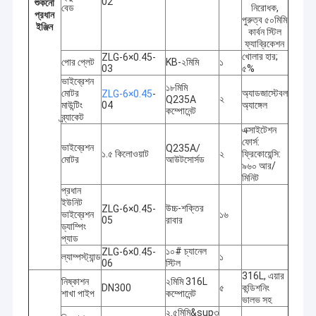
02
শুকনো
বেড
নিরোধক,
প্রধান
পুরুত্ব ৫০মিমি
ইঞ্জিন
কার্বন স্টিল
ফ্যাব্রিকেশন
খোলার হার;
ZLG-6×0.45-
পোর প্লেট
KB-২মিমি
১
03
৫%
ভাইব্রেশন
১৮মিমি
মোটর
অ্যাডজাস্টেবল
ZLG-6×0.45
-
২
Q235A
মাউন্টিং
04
অ্যাঙ্গেল
কম্পোনেন্ট
ব্র্যাকেট
এক্সাইটেশন
ফোর্স:
ভাইব্রেশন
Q235A/
১.৫ কিলোওয়াট
২
ফ্রিকোয়েন্সি:
মোটর
আউটসোর্সড
৯৬০ আর/
মিনিট
প্রধান
ইউনিট
উচ্চ-শক্তির
ZLG-6×0.45-
ভাইব্রেশন
১৬
05
রাবার
ড্যাম্পিং
প্যাড
১০# চ্যানেল
ZLG-6×0.45-
ল্যাম্পস্ট্যান্ড
১
06
স্টিল
316L, এয়ার
নিষ্কাশন
২মিমি 316L
DN300
৫
কন্ডিশনিং
শাখা পাইপ
কম্পোনেন্ট
ভালভ সহ
২.৫মিমি&sup৩