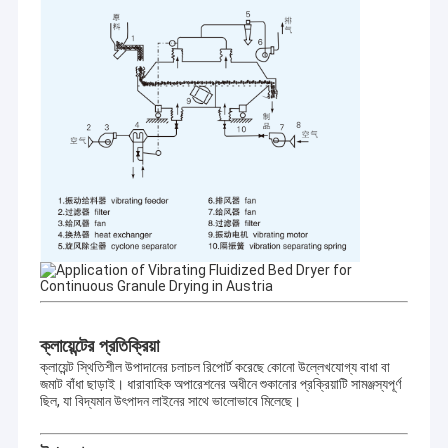
ক্লায়েন্টের প্রতিক্রিয়া
ক্লায়েন্ট স্থিতিশীল উপাদানের চলাচল রিপোর্ট করেছে কোনো উল্লেখযোগ্য বাধা বা
জমাট বাঁধা ছাড়াই। ধারাবাহিক অপারেশনের অধীনে শুকানোর প্রক্রিয়াটি সামঞ্জস্যপূর্ণ
ছিল, যা বিদ্যমান উৎপাদন লাইনের সাথে ভালোভাবে মিলেছে।