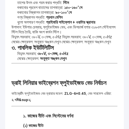
তাপের উৎস এবং গরম করার পদ্ধতি:
স্টিম
শুকানোর প্রবেশ বাতাসের তাপমাত্রা:
১৫০-১৬০°সে
শুকানোর নিষ্কাশন তাপমাত্রা:
৯০-১০০°সে
পণ্য নিষ্কাশন পদ্ধতি:
প্রধান মেশিন
ধুলো অপসারণ পদ্ধতি:
প্রাইমারি সাইক্লোন + ওয়াটার স্ক্রাবার
উপাদান: ইউ
পার চেম্বার, ফ্লুইডাইজড
বেড, এবং ডিসচার্জ হপার ৩১৬এল স্টেইনলেস
স্টিল দিয়ে তৈরি, বাকি অংশ কার্বন স্টিল।
বিদ্যুৎ সরবরাহ: ৩৮০V, ৩-ফেজ, ৫০Hz বিদ্যুৎ সরবরাহ: ৩৮০V, ৩-ফেজ, ৫০Hz
মেঝের ক্ষেত্রফল: সংযুক্ত অঙ্কন দেখুন মেঝের ক্ষেত্রফল: সংযুক্ত অঙ্কন দেখুন
৩. পাবলিক ইউটিলিটিস
বিদ্যুৎ সরবরাহ:
৩৮০V, ৩-ফেজ, ৫০Hz
মেঝের ক্ষেত্রফল:
সংযুক্ত অঙ্কন দেখুন
ড্রাই লিনিয়ার ভাইব্রেশন ফ্লুইডাইজড বেড নির্বাচন
ভাইব্রেটিং ফ্লুইডাইজড বেড ড্রায়ার মডেল:
ZLG-6×0.45
, বেড সারফেস এরিয়া:
২.৭মি&sup২;
১. কাজের নীতি এবং সিস্টেমের বর্ণনা
(১) কাজের নীতি