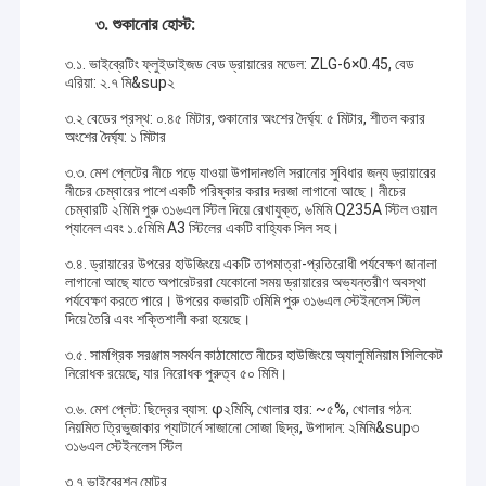
হট এয়ার ওভেন ড্রায়ার
৩. শুকানোর হোস্ট:
অনুভূমিক ফিতা মিক্সার
৩.১. ভাইব্রেটিং ফ্লুইডাইজড বেড ড্রায়ারের মডেল: ZLG-6×0.45, বেড
এরিয়া: ২.৭ মি&sup২
ইউনিভার্সাল পেষণকারী
৩.২ বেডের প্রস্থ: ০.৪৫ মিটার, শুকানোর অংশের দৈর্ঘ্য: ৫ মিটার, শীতল করার
অংশের দৈর্ঘ্য: ১ মিটার
অতি সূক্ষ্ম গ্রাইন্ডিং মেশিন
৩.৩. মেশ প্লেটের নীচে পড়ে যাওয়া উপাদানগুলি সরানোর সুবিধার জন্য ড্রায়ারের
নীচের চেম্বারের পাশে একটি পরিষ্কার করার দরজা লাগানো আছে। নীচের
ভি টাইপ পাউডার মিক্সার
চেম্বারটি ২মিমি পুরু ৩১৬এল স্টিল দিয়ে রেখাযুক্ত, ৬মিমি Q235A স্টিল ওয়াল
প্যানেল এবং ১.৫মিমি A3 স্টিলের একটি বাহ্যিক সিল সহ।
আইবিসি বিন ব্লেন্ডার
৩.৪. ড্রায়ারের উপরের হাউজিংয়ে একটি তাপমাত্রা-প্রতিরোধী পর্যবেক্ষণ জানালা
লাগানো আছে যাতে অপারেটররা যেকোনো সময় ড্রায়ারের অভ্যন্তরীণ অবস্থা
শিল্প শুকানোর মেশিন
পর্যবেক্ষণ করতে পারে। উপরের কভারটি ৩মিমি পুরু ৩১৬এল স্টেইনলেস স্টিল
দিয়ে তৈরি এবং শক্তিশালী করা হয়েছে।
ফ্ল্যাশ ড্রায়ার মেশিন
৩.৫. সামগ্রিক সরঞ্জাম সমর্থন কাঠামোতে নীচের হাউজিংয়ে অ্যালুমিনিয়াম সিলিকেট
নিরোধক রয়েছে, যার নিরোধক পুরুত্ব ৫০ মিমি।
প্যাডেল ড্রায়ার
৩.৬. মেশ প্লেট: ছিদ্রের ব্যাস: φ২মিমি, খোলার হার: ~৫%, খোলার গঠন:
নিয়মিত ত্রিভুজাকার প্যাটার্নে সাজানো সোজা ছিদ্র, উপাদান: ২মিমি&sup৩
ভ্যাকুয়াম শুকানোর মেশিন
৩১৬এল স্টেইনলেস স্টিল
৩.৭ ভাইব্রেশন মোটর