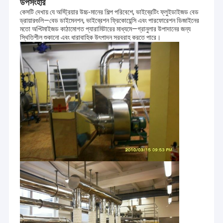
উপসংহার
কেসটি দেখায় যে অস্ট্রিয়ার উচ্চ-মানের শিল্প পরিবেশে, ভাইব্রেটিং ফ্লুইডাইজড বেড
ড্রায়ারগুলি—বেড ডাইমেনশন, ভাইব্রেশন ফ্রিকোয়েন্সি এবং পারফোরেশন ডিজাইনের
মতো অপ্টিমাইজড কাঠামোগত প্যারামিটারের মাধ্যমে—গ্রানুলার উপাদানের জন্য
স্থিতিশীল শুকানো এবং ধারাবাহিক উৎপাদন সরবরাহ করতে পারে।