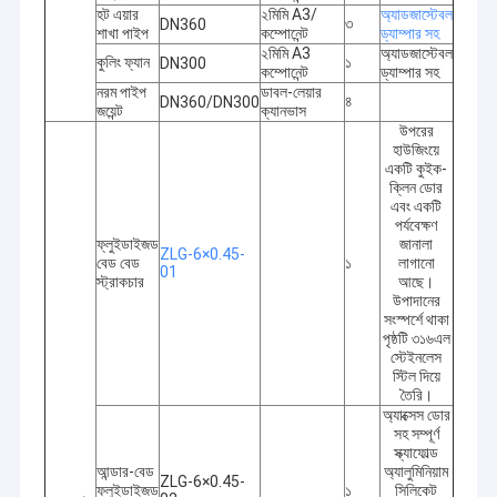
হট এয়ার
২মিমি A3/
অ্যাডজাস্টেবল
৩
DN360
শাখা পাইপ
কম্পোনেন্ট
ড্যাম্পার সহ
২মিমি A3
অ্যাডজাস্টেবল
কুলিং ফ্যান
১
DN300
কম্পোনেন্ট
ড্যাম্পার সহ
নরম পাইপ
ডাবল-লেয়ার
৪
DN360/DN300
জয়েন্ট
ক্যানভাস
উপরের
হাউজিংয়ে
একটি কুইক-
ক্লিন ডোর
এবং একটি
পর্যবেক্ষণ
ফ্লুইডাইজড
জানালা
ZLG-6×0.45-
বেড বেড
১
লাগানো
01
স্ট্রাকচার
আছে।
উপাদানের
সংস্পর্শে থাকা
পৃষ্ঠটি ৩১৬এল
স্টেইনলেস
স্টিল দিয়ে
তৈরি।
অ্যাক্সেস ডোর
সহ সম্পূর্ণ
স্ক্যাফোল্ড
আন্ডার-বেড
অ্যালুমিনিয়াম
ZLG-6×0.45-
ফ্লুইডাইজড
১
সিলিকেট