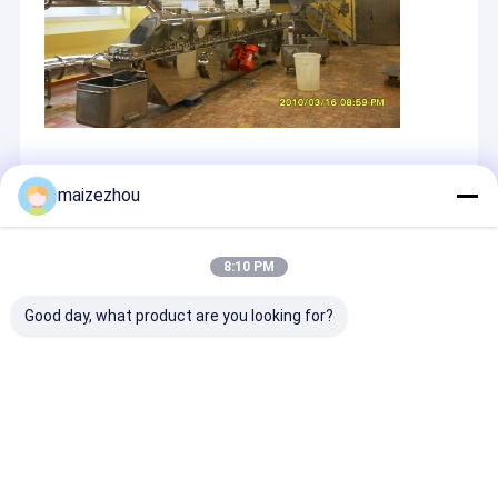
maizezhou
Recommended Products
8:10 PM
Good day, what product are you looking for?
20-400kg/H 380V
মেডিসিন এক্সট্রাক্ট সান্দ্র পেস্ট
1000L ডাবল কনস র
সুপারফাইন গ্রাইন্ডিং মেশিন
ম্যাটেরিয়াল স্প্রে ড্রায়ার মেশিন
ভ্যাকুয়াম ড্রায়ার খাদ্
বাণিজ্যিক বড় রাসায়নিক
50 কেজি/এইচ
জন্য শিল্প শুকানোর মেশ
পাল্ভারাইজার