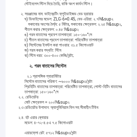
স্টেইনলেস স্টিল দিয়ে তৈরি, বাকি অংশ কার্বন স্টিল।
২. সরঞ্জামের নাম: ভাইব্রেটিং ফ্লুইডাইজড বেড ড্রায়ার
ঘ) ডিভাইসের মডেল: ZLG-6×0.45, বেড এরিয়া: ২.৭মি&sup২
শুকানোর অংশের দৈর্ঘ্য: ৫ মিটার, শুকানোর ক্ষেত্রফল: ২.২৫ মি&sup২,
শীতল করার ক্ষেত্রফল: ০.৪৫ মি&sup২
ঙ) গরম বাতাসের প্রবেশ তাপমাত্রা: ১৫০-১৬০°সে
চ) শীতল বাতাসের প্রবেশ তাপমাত্রা: পরিবেষ্টিত তাপমাত্রা
ছ) সিস্টেমের ইনস্টল করা পাওয়ার: ৩১.৫ কিলোওয়াট
জ) গরম করার পদ্ধতি: স্টিম
ঝ) স্টিম খরচ: ৩০০-৪০০ কেজি/ঘন্টা;
২. গরম বাতাসের সিস্টেম
২.১ প্রাসঙ্গিক প্যারামিটার
সিস্টেম বাতাসের পরিমাণ: ~৬০০০ মি&sup৩/ঘন্টা
প্রিহিটিং বাতাসের তাপমাত্রা: পরিবেষ্টিত তাপমাত্রা; পোস্ট-হিটিং বাতাসের
তাপমাত্রা: ১৫০-১৬০°সে
২.২. রেডিয়েটর
বাড়ি
মোট ক্ষেত্রফল = ২০০মি&sup২
২.৩ রেডিয়েটর উপাদান: অ্যালুমিনিয়াম ফিন সহ সীমাহীন টিউব
Changzhou Xiaoli Drying Equipment Co., Ltd. একটি পেশাদার
পণ্য
২.৪. হট এয়ার ব্লোয়ার
প্রস্তুতকারক যা গবেষণা, উন্নয়ন, এবং শুকানোর সরঞ্জাম এবং দানাদার যন্ত্রপাতি তৈরিতে
মডেল: ৪-৭২-৪.৫এ ৭.৫ কিলোওয়াট
বিশেষজ্ঞ। এটি বর্তমানে সবচেয়ে বৈচিত্র্যময় পরিসীমা এবং শুকানোর সরঞ্জামের বৈশিষ্ট্য সহ
আমাদের সম্পর্কে
দেশীয় উদ্যোগগুলির মধ্যে একটি।
এয়ারফ্লো রেট: ৫৭১২ মি&sup৩/ঘন্টা