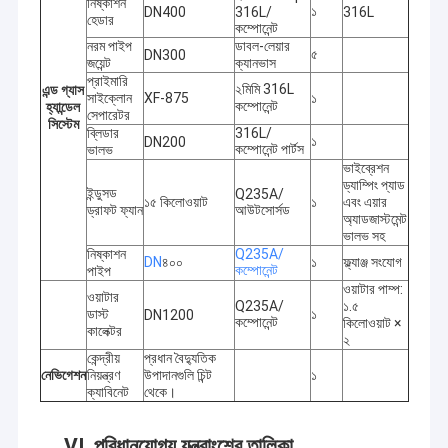
নিষ্কাশন
১
DN400
316L/
316L
হেডার
কম্পোনেন্ট
নরম পাইপ
ডাবল-লেয়ার
৫
DN300
জয়েন্ট
ক্যানভাস
প্রাইমারি
২মিমি 316L
এন্ড গ্যাস
সাইক্লোন
XF-875
১
কম্পোনেন্ট
হ্যান্ডেল
সেপারেটর
সিস্টেম
ব্লিডার
316L/
১
DN200
কম্পোনেন্ট পার্টস
ভালভ
ভাইব্রেশন
ড্যাম্পিং প্যাড
ইন্ডুসড
Q235A/
১৫ কিলোওয়াট
১
এবং এয়ার
ড্রাফট ফ্যান
আউটসোর্সড
অ্যাডজাস্টমেন্ট
ভালভ সহ
নিষ্কাশন
Q235A/
DN
৪০০
১
ফ্ল্যাঞ্জ সংযোগ
কম্পোনেন্ট
পাইপ
ওয়াটার পাম্প:
ওয়াটার
Q235A/
১.৫
ডাস্ট
১
DN1200
কম্পোনেন্ট
কিলোওয়াট ×
কালেক্টর
২
কেন্দ্রীয়
প্রধান বৈদ্যুতিক
নেভিগেশন
নিয়ন্ত্রণ
উপাদানগুলি চিন্ট
১
ক্যাবিনেট
থেকে।
VI. পরিধানযোগ্য যন্ত্রাংশের তালিকা