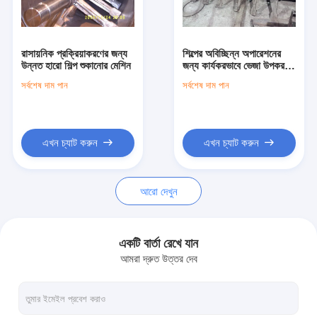
কারখানা ভ্রমণ
মান নিয়ন্ত্রণ
রাসায়নিক প্রক্রিয়াকরণের জন্য
শিল্পের অবিচ্ছিন্ন অপারেশনের
উন্নত হারো শিল্প শুকানোর মেশিন
জন্য কার্যকরভাবে ভেজা উপকরণ
আমাদের সাথে যোগাযোগ করুন
শুকানোর হারো ড্রায়িং মেশিন
সর্বশেষ দাম পান
সর্বশেষ দাম পান
খবর
সব ক্ষেত্রেই
এখন চ্যাট করুন
এখন চ্যাট করুন
আরো দেখুন
উচ্চ গতির সেন্ট্রিফুগাল স্প্রে ড্রায়ার
ভাইব্রেটিং ফ্লুইডাইজড বেড ড্রায়ার
একটি বার্তা রেখে যান
আমরা দ্রুত উত্তর দেব
মাইক্রোওয়েভ ভ্যাকুয়াম ড্রায়ার
প্রেসার স্প্রে ড্রায়ার