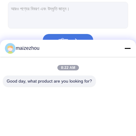
হট এয়ার ওভেন ড্রায়ার
অনুভূমিক ফিতা মিক্সার
ইউনিভার্সাল পেষণকারী
চালিয়ে
অতি সূক্ষ্ম গ্রাইন্ডিং মেশিন
maizezhou
ভি টাইপ পাউডার মিক্সার
আমাদের বিভাগসমূহ
8:22 AM
আইবিসি বিন ব্লেন্ডার
Good day, what product are you looking for?
শিল্প শুকানোর মেশিন
ফ্ল্যাশ ড্রায়ার মেশিন
প্যাডেল ড্রায়ার
উচ্চ গতির সেন্ট্রিফুগাল স্প্রে
ভাইব্রেটিং ফ্লুইডাইজড বেড
মাইক্রোওয়েভ ভ্যাকুয়া
ভ্যাকুয়াম শুকানোর মেশিন
ড্রায়ার
ড্রায়ার