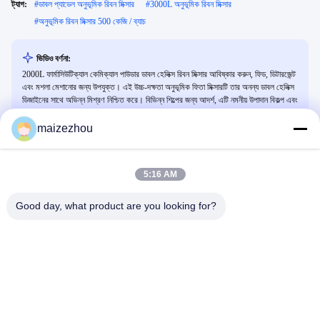
ট্যাগ:
#
ডাবল প্যাডেল অনুভূমিক রিবন মিক্সার
#
3000L অনুভূমিক রিবন মিক্সার
#
অনুভূমিক রিবন মিক্সার 500 কেজি / ব্যাচ
ভিডিও বর্ণনা:
2000L ফার্মাসিউটিক্যাল কেমিক্যাল পাউডার ডাবল হেলিক্স রিবন মিক্সার আবিষ্কার করুন, ফিড, ডিটারজেন্ট
এবং মশলা মেশানোর জন্য উপযুক্ত। এই উচ্চ-দক্ষতা অনুভূমিক ফিতা মিক্সারটি তার অনন্য ডাবল হেলিক্স
ডিজাইনের সাথে অভিন্ন মিশ্রণ নিশ্চিত করে। বিভিন্ন শিল্পের জন্য আদর্শ, এটি নমনীয় উপাদান বিকল্প এবং
বিরামবিহীন অপারেশনের জন্য উন্নত বৈশিষ্ট্য সরবরাহ করে।
maizezhou
সম্পর্কিত ভিডিও
5:16 AM
Good day, what product are you looking for?
00:47
00:54
OG/FG এয়ারফ্লো ড্রায়ার
ঐতিহ্যবাহী চীনা ওষুধের নির্যাসের জন্য ZLPG
সিরিজের বিশেষ স্প্রে শুকানোর মেশিন
শুকানোর সিরিজ
শুকানোর সিরিজ
April 16, 2026
April 09, 2026